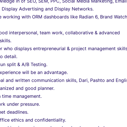
ledge in of SEO, SEM, PPC, Social Media Marketing, Email
, Display Advertising and Display Networks.
e working with ORM dashboards like Radian 6, Brand Watch
ood interpersonal, team work, collaborative & advanced
kills.
er who displays entrepreneurial & project management skill
o detail.
run split & A/B Testing.
xperience will be an advantage.
l and written communication skills, Dari, Pashto and Engli
ganized and good planner.
in time management.
rk under pressure.
et deadlines.
ffice ethics and confidentiality.