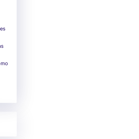
ões
o
às
como