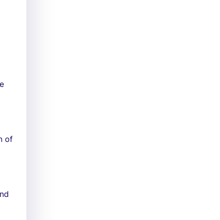
ce
n of
and