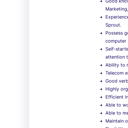
Good know
Marketing
Experienc
Sprout.
Possess g
computer s
Self-start
attention t
Ability to 
Telecom e
Good verba
Highly or
Efficient 
Able to wo
Able to me
Maintain o