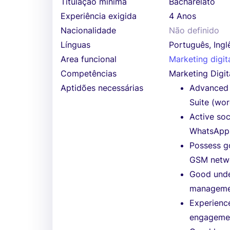
Titulação mínima
Bacharelato
Experiência exigida
4 Anos
Nacionalidade
Não definido
Línguas
Português, Ingl
Area funcional
Marketing digit
Competências
Marketing Digit
Aptidões necessárias
Advanced c
Suite (wor
Active soc
WhatsApp,
Possess g
GSM netwo
Good unde
manageme
Experienc
engageme