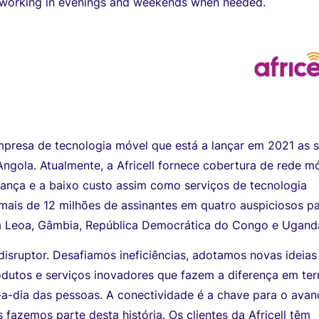
ty working in evenings and weekends when needed.
empresa de tecnologia móvel que está a lançar em 2021 as 
gola. Atualmente, a Africell fornece cobertura de rede m
iança e a baixo custo assim como serviços de tecnologia
mais de 12 milhões de assinantes em quatro auspiciosos pa
ra Leoa, Gâmbia, República Democrática do Congo e Ugand
 disruptor. Desafiamos ineficiências, adotamos novas ideias
dutos e serviços inovadores que fazem a diferença em te
-a-dia das pessoas. A conectividade é a chave para o ava
 fazemos parte desta história. Os clientes da Africell têm