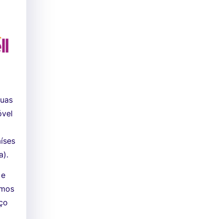
suas
óvel
íses
a).
 e
rmos
nço