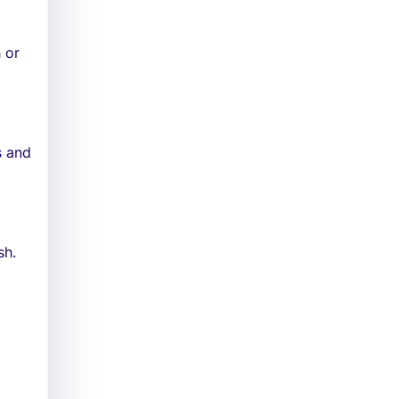
 or
s and
sh.