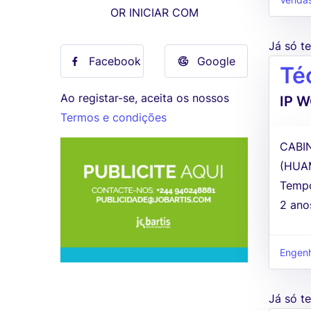
Venda
OR INICIAR COM
Já só 
Facebook
Google
Té
Ao registar-se, aceita os nossos
IP W
Termos e condições
CABIN
(HUAM
Tempo
2 ano
Engenh
Já só 