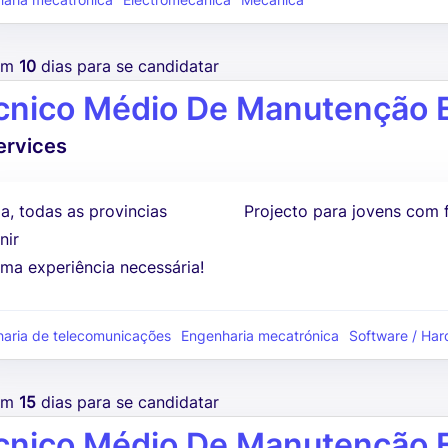
aria mecatrónica
Electromecânica
Mecânica
tem
10
dias para se candidatar
cnico Médio De Manutenção E
ervices
a, todas as provincias
Projecto para jovens com 
nir
ma experiência necessária!
aria de telecomunicações
Engenharia mecatrónica
Software / Har
tem
15
dias para se candidatar
cnico Médio De Manutenção E