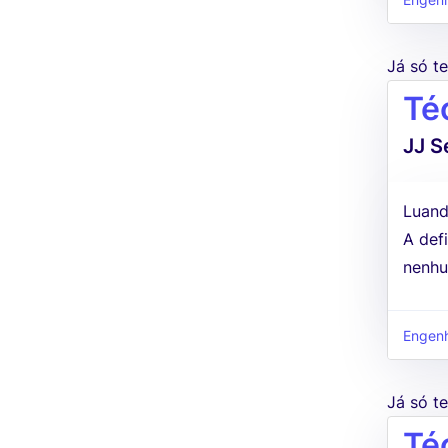
Engenh
Já só 
Té
JJ S
Luand
A defi
nenhu
Engenh
Já só 
Té