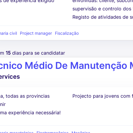
s de experiência exigido
envolvidas: cliente, subc
supervisão e controlo dos 
Registo de atividades de su
ria civil
Project manager
Fiscalização
tem
15
dias para se candidatar
cnico Médio De Manutenção 
ervices
a, todas as provincias
Projecto para jovens com 
nir
ma experiência necessária!