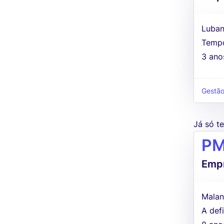
Luban
Tempo
3 ano
Gestão
Já só 
PM
Empr
Malan
A defi