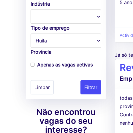
5 ano
Indústria
Tipo de emprego
Activi
Província
Já só 
Apenas as vagas activas
Re
Empr
Limpar
todas
provi
Não encontrou
Contr
vagas do seu
nenhu
interesse?