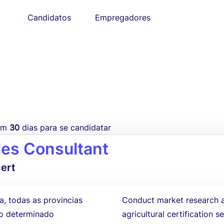
Candidatos
Empregadores
tem
30
dias para se candidatar
les Consultant
cert
a, todas as provincias
Conduct market research a
 determinado
agricultural certification 