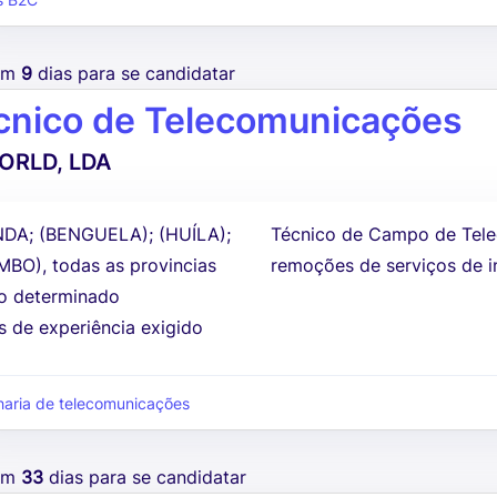
s B2C
tem
9
dias para se candidatar
cnico de Telecomunicações
ORLD, LDA
DA; (BENGUELA); (HUÍLA);
Técnico de Campo de Telec
BO), todas as provincias
remoções de serviços de in
 determinado
s de experiência exigido
aria de telecomunicações
tem
33
dias para se candidatar