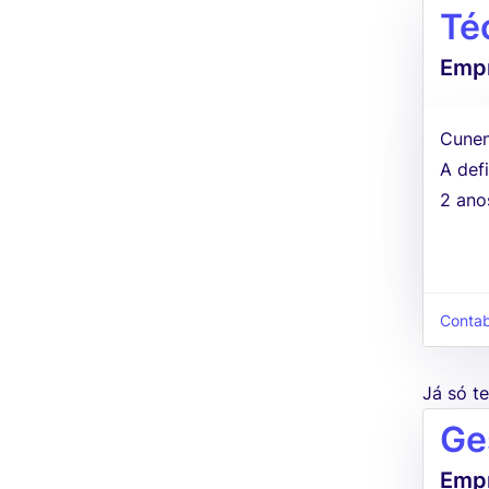
Té
Empr
Cunen
A defi
2 ano
Contab
Já só 
Ge
Empr