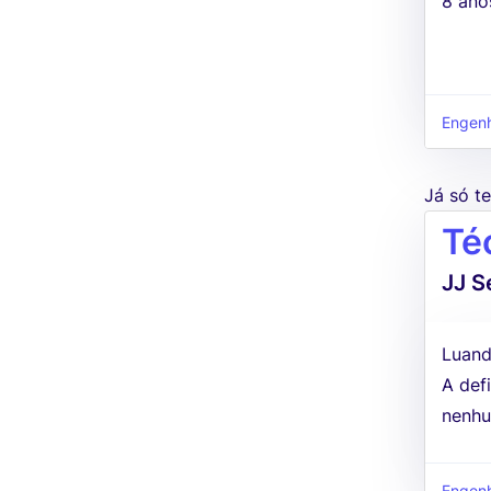
8 ano
Engenha
Já só 
Té
JJ S
Luand
A defi
nenhu