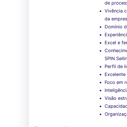
de proces
Vivência 
da empres
Domínio de
Experiênci
Excel e f
Conhecime
SPIN Selli
Perfil de 
Excelente
Foco em r
Inteligênc
Visão est
Capacidad
Organizaç