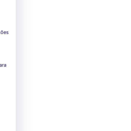
ções
ara