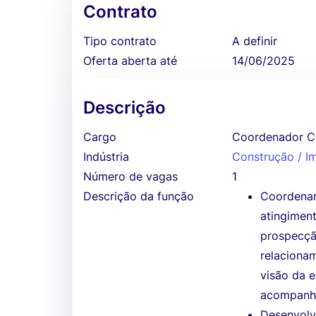
Contrato
Tipo contrato
A definir
Oferta aberta até
14/06/2025
Descrição
Cargo
Coordenador C
Indústria
Construção / Im
Número de vagas
1
Descrição da função
Coordenar 
atingimen
prospecção
relaciona
visão da 
acompanh
Desenvolv