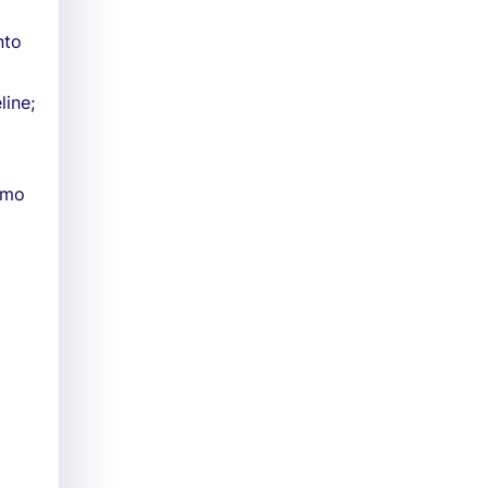
nto
line;
omo