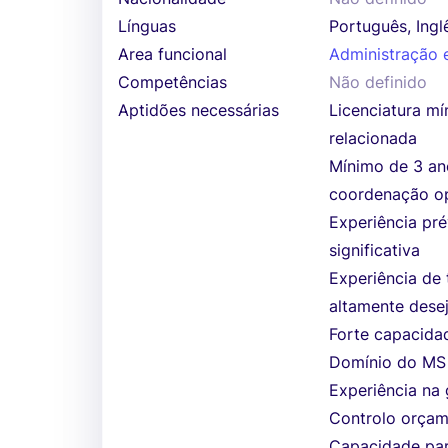
Línguas
Português, Ingl
Area funcional
Administração e
Competências
Não definido
Aptidões necessárias
Licenciatura m
relacionada
Mínimo de 3 ano
coordenação op
Experiência pré
significativa
Experiência de
altamente dese
Forte capacidad
Domínio do MS 
Experiência na
Controlo orçame
Capacidade par