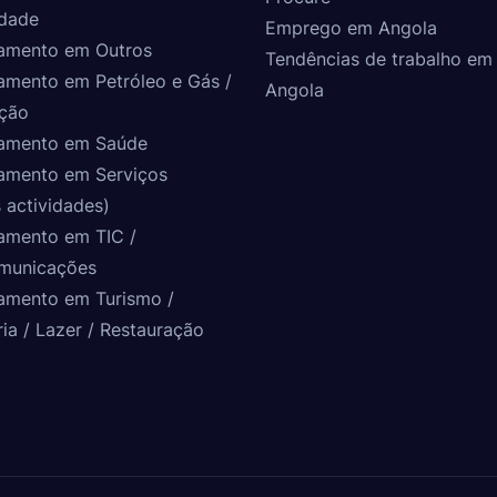
idade
Emprego em Angola
amento em Outros
Tendências de trabalho em
amento em Petróleo e Gás /
Angola
ção
amento em Saúde
amento em Serviços
 actividades)
amento em TIC /
municações
amento em Turismo /
ria / Lazer / Restauração