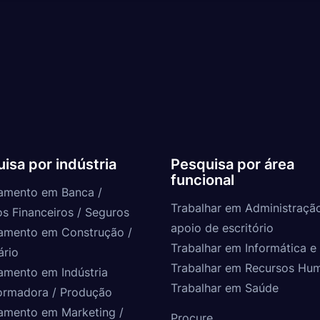
isa por indústria
Pesquisa por área
funcional
amento em Banca /
Trabalhar em Administraçã
os Financeiros / Seguros
apoio de escritório
amento em Construção /
Trabalhar em Informática e 
ário
Trabalhar em Recursos Hu
amento em Indústria
Trabalhar em Saúde
ormadora / Produção
amento em Marketing /
Procure