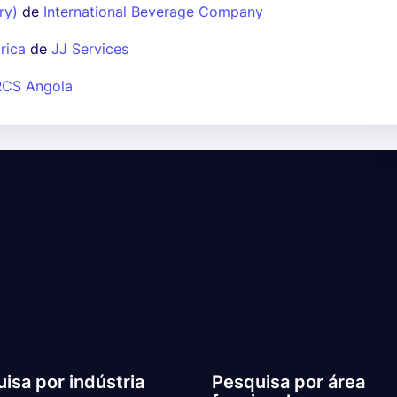
ry)
de
International Beverage Company
rica
de
JJ Services
RCS Angola
isa por indústria
Pesquisa por área