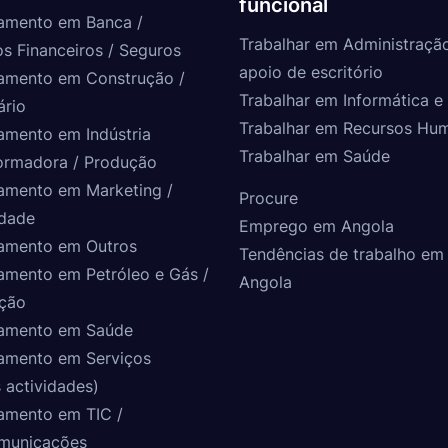
funcional
amento em Banca /
Trabalhar em Administraçã
os Financeiros / Seguros
apoio de escritório
amento em Construção /
Trabalhar em Informática e 
ário
Trabalhar em Recursos Hu
amento em Indústria
Trabalhar em Saúde
ormadora / Produção
amento em Marketing /
Procure
idade
Emprego em Angola
amento em Outros
Tendências de trabalho em
amento em Petróleo e Gás /
Angola
ção
amento em Saúde
amento em Serviços
 actividades)
amento em TIC /
municações