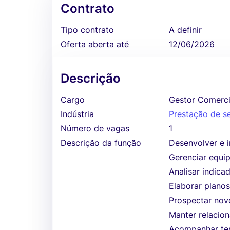
Contrato
Tipo contrato
A definir
Oferta aberta até
12/06/2026
Descrição
Cargo
Gestor Comerci
Indústria
Prestação de s
Número de vagas
1
Descrição da função
Desenvolver e i
Gerenciar equi
Analisar indica
Elaborar plano
Prospectar nov
Manter relacion
Acompanhar ten