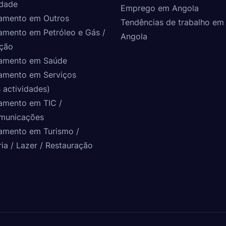
idade
Emprego em Angola
amento em Outros
Tendências de trabalho em
amento em Petróleo e Gás /
Angola
ção
amento em Saúde
amento em Serviços
 actividades)
amento em TIC /
municações
amento em Turismo /
ria / Lazer / Restauração