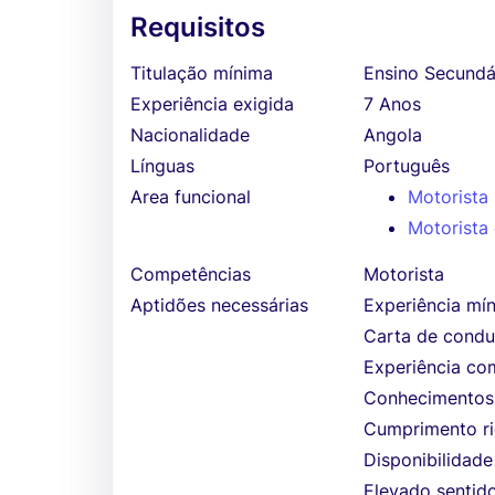
Requisitos
Titulação mínima
Ensino Secundá
Experiência exigida
7 Anos
Nacionalidade
Angola
Línguas
Português
Area funcional
Motorista
Motorista
Competências
Motorista
Aptidões necessárias
Experiência mín
Carta de condu
Experiência co
Conhecimentos 
Cumprimento ri
Disponibilidade
Elevado sentido