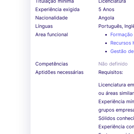
Titulação mínima
Licenciatura
Experiência exigida
5 Anos
Nacionalidade
Angola
Línguas
Português, Ingl
Area funcional
Formação 
Recursos 
Gestão de
Competências
Não definido
Aptidões necessárias
Requisitos:
Licenciatura e
ou áreas similar
Experiência mí
grupos empresa
Sólidos conheci
Experiência co