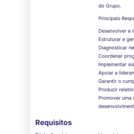
do Grupo.
Principais Resp
Desenvolver e 
Estruturar e ge
Diagnosticar n
Coordenar prog
Implementar si
Apoiar a lidera
Garantir o cump
Produzir relató
Promover uma c
desenvolvimen
Requisitos