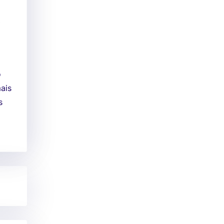
o
ais
s