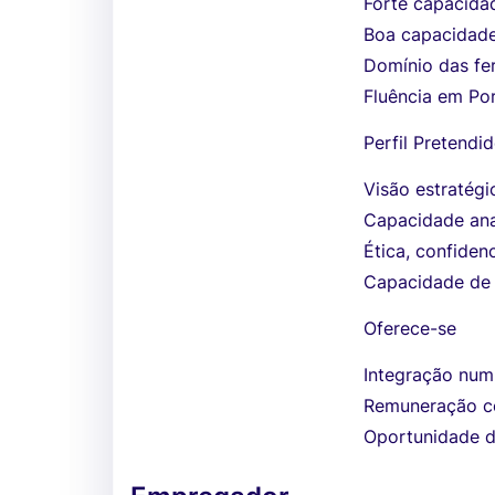
Forte capacida
Boa capacidade
Domínio das fer
Fluência em Por
Perfil Pretendi
Visão estratégi
Capacidade anal
Ética, confiden
Capacidade de i
Oferece-se
Integração num
Remuneração co
Oportunidade de