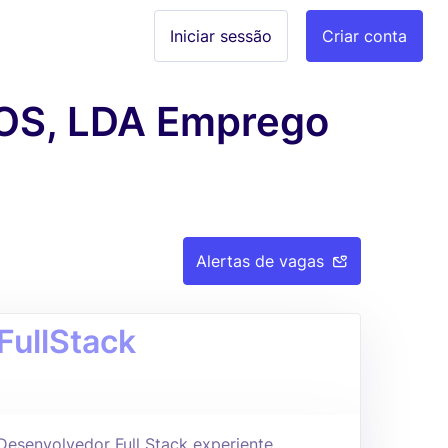
Iniciar sessão
Criar conta
OS, LDA Emprego
Alertas de vagas
FullStack
esenvolvedor Full Stack experiente,