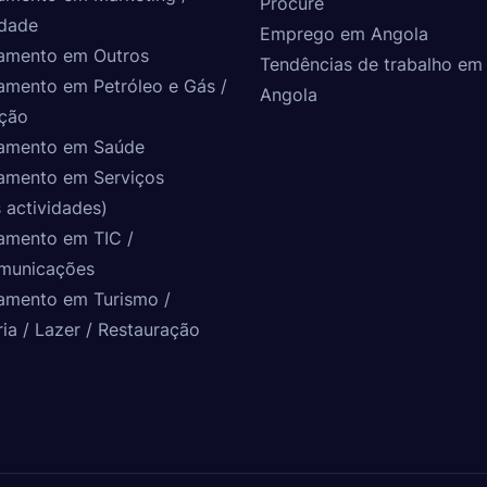
Procure
idade
Emprego em Angola
amento em Outros
Tendências de trabalho em
amento em Petróleo e Gás /
Angola
ção
amento em Saúde
amento em Serviços
 actividades)
amento em TIC /
municações
amento em Turismo /
ria / Lazer / Restauração