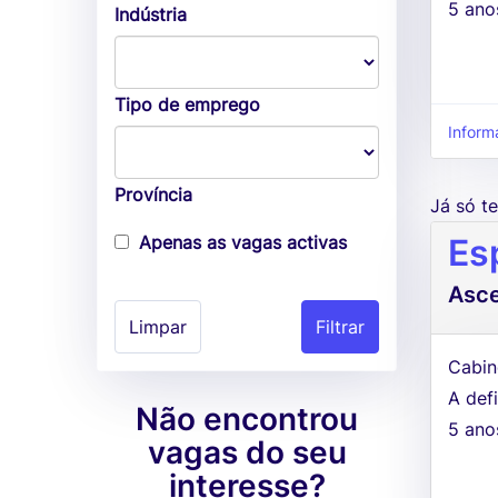
5 ano
Indústria
Tipo de emprego
Inform
Província
Já só 
Apenas as vagas activas
Es
Asc
Limpar
Cabin
A defi
Não encontrou
5 ano
vagas do seu
interesse?