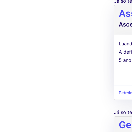
Já só 
As
Asc
Luand
A defi
5 ano
Petról
Já só 
Ge