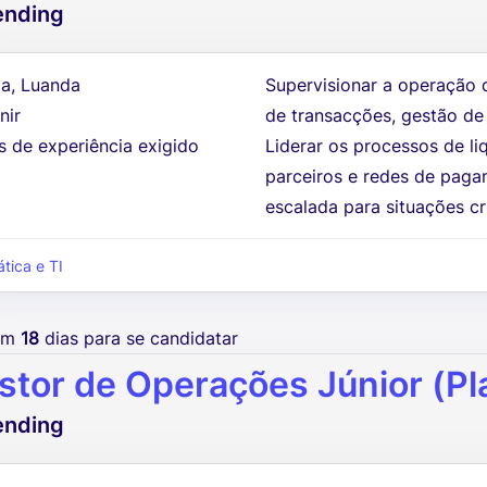
ending
a, Luanda
Supervisionar a operação d
nir
de transacções, gestão de
s de experiência exigido
Liderar os processos de l
parceiros e redes de pag
escalada para situações crí
ática e TI
tem
18
dias para se candidatar
stor de Operações Júnior (Pla
ending