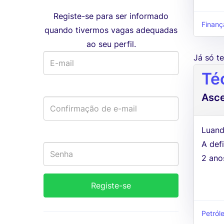
Registe-se para ser informado
Finanç
quando tivermos vagas adequadas
ao seu perfil.
Já só 
Té
Asc
Luand
A defi
2 ano
Petról