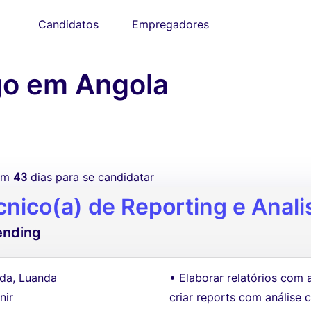
Candidatos
Empregadores
o em Angola
tem
43
dias para se candidatar
cnico(a) de Reporting e Anal
ending
da, Luanda
• Elaborar relatórios com a
nir
criar reports com análise c