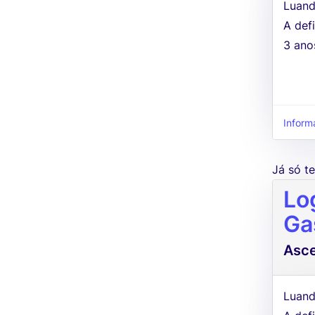
Luand
A defi
3 ano
Inform
Já só 
Lo
Ga
Asc
Luand