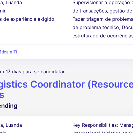
a, Luanda
Supervisionar a operação d
nir
de transacções, gestão de
s de experiência exigido
Fazer triagem de problemas
de problema técnico; Docu
estruturado de ocorrências
ática e TI
tem
17
dias para se candidatar
gistics Coordinator (Resources
s
ending
a, Luanda
Key Responsibilities: Manag