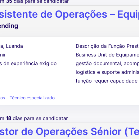
tem
35
dias para se candidatar
sistente de Operações – Equ
ending
a, Luanda
Descrição da Função Presta
nir
Business Unit de Equipame
s de experiência exigido
gestão documental, acom
logística e suporte admini
função requer capacidade 
eos – Técnico especializado
tem
18
dias para se candidatar
stor de Operações Sénior (Te