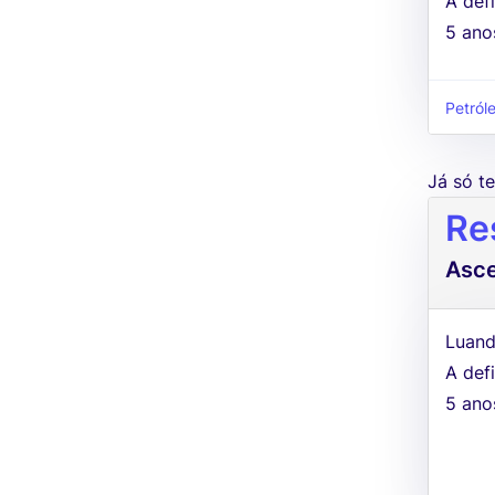
A defi
5 ano
Petról
Já só 
Re
Asc
Luand
A defi
5 ano