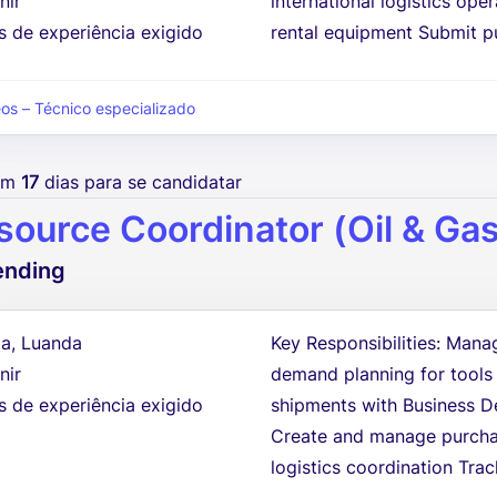
nir
international logistics op
s de experiência exigido
rental equipment Submit p
eos – Técnico especializado
tem
17
dias para se candidatar
source Coordinator (Oil & Ga
ending
a, Luanda
Key Responsibilities: Mana
nir
demand planning for tools
s de experiência exigido
shipments with Business D
Create and manage purchas
logistics coordination Trac