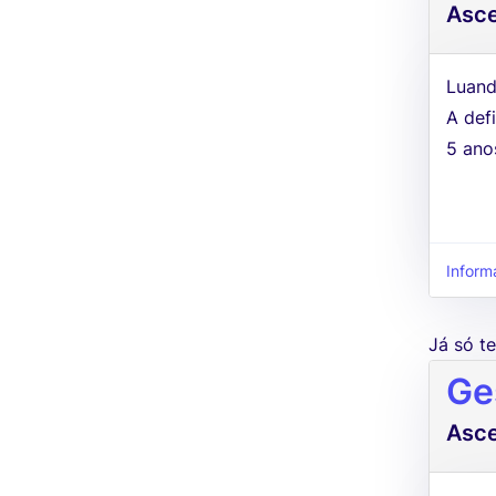
Asc
Luand
A defi
5 ano
Inform
Já só 
Ge
Asc