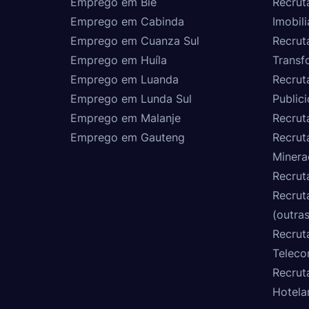
Emprego em Bié
Recrut
Emprego em Cabinda
Imobili
Emprego em Cuanza Sul
Recrut
Emprego em Huíla
Transf
Emprego em Luanda
Recrut
Emprego em Lunda Sul
Public
Emprego em Malanje
Recrut
Emprego em Gauteng
Recrut
Minera
Recrut
Recrut
(outras
Recrut
Teleco
Recrut
Hotela