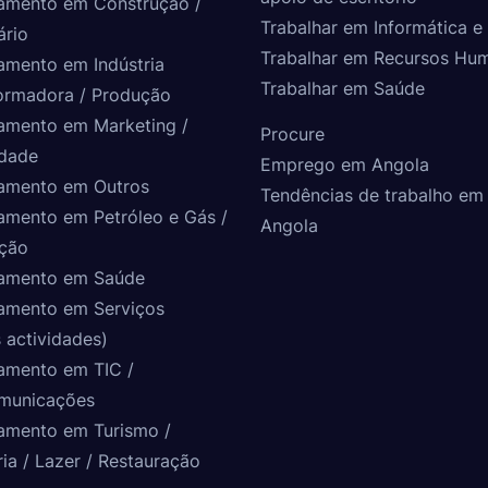
amento em Construção /
Trabalhar em Informática e 
ário
Trabalhar em Recursos Hu
amento em Indústria
Trabalhar em Saúde
ormadora / Produção
amento em Marketing /
Procure
idade
Emprego em Angola
amento em Outros
Tendências de trabalho em
amento em Petróleo e Gás /
Angola
ção
amento em Saúde
amento em Serviços
 actividades)
amento em TIC /
municações
amento em Turismo /
ria / Lazer / Restauração