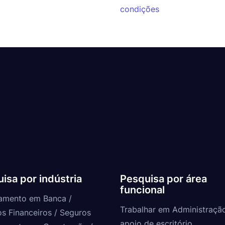
condições
isa por indústria
Pesquisa por área
funcional
amento em Banca /
Trabalhar em Administraçã
os Financeiros / Seguros
apoio de escritório