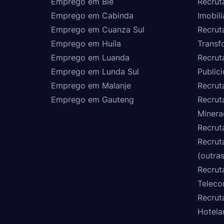
Emprego em Bié
Recrut
Emprego em Cabinda
Imobili
Emprego em Cuanza Sul
Recrut
Emprego em Huíla
Transf
Emprego em Luanda
Recrut
Emprego em Lunda Sul
Public
Emprego em Malanje
Recrut
Emprego em Gauteng
Recrut
Minera
Recrut
Recrut
(outras
Recrut
Teleco
Recrut
Hotela