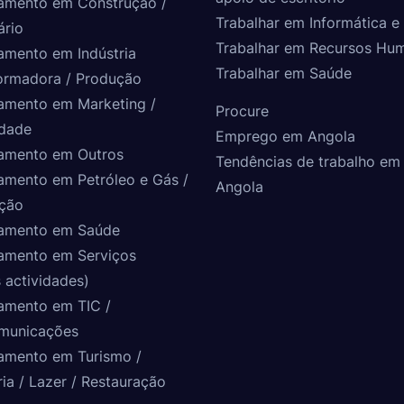
amento em Construção /
Trabalhar em Informática e 
ário
Trabalhar em Recursos Hu
amento em Indústria
Trabalhar em Saúde
ormadora / Produção
amento em Marketing /
Procure
idade
Emprego em Angola
amento em Outros
Tendências de trabalho em
amento em Petróleo e Gás /
Angola
ção
amento em Saúde
amento em Serviços
 actividades)
amento em TIC /
municações
amento em Turismo /
ria / Lazer / Restauração