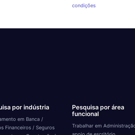
condições
isa por indústria
Pesquisa por área
funcional
amento em Banca /
Trabalhar em Administraçã
os Financeiros / Seguros
apoio de escritório