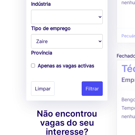
nenhu
Indústria
Tipo de emprego
Pecuár
Província
Fechad
Apenas as vagas activas
Té
Empr
Limpar
Bengo
Tempo
Não encontrou
nenhu
vagas do seu
interesse?