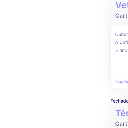
Ve
Cart
Cunen
A defi
5 ano
Veterin
Fechad
Té
Cart