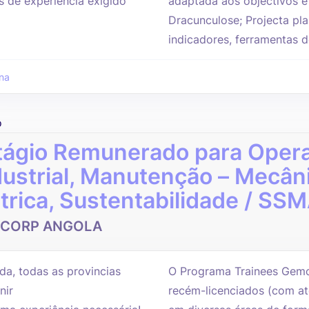
s de experiência exigido
adaptada aos objectivos e
Dracunculose; Projecta pla
indicadores, ferramentas 
na
o
tágio Remunerado para Oper
dustrial, Manutenção – Mecân
étrica, Sustentabilidade / S
CORP ANGOLA
da, todas as provincias
O Programa Trainees Gemc
nir
recém-licenciados (com at