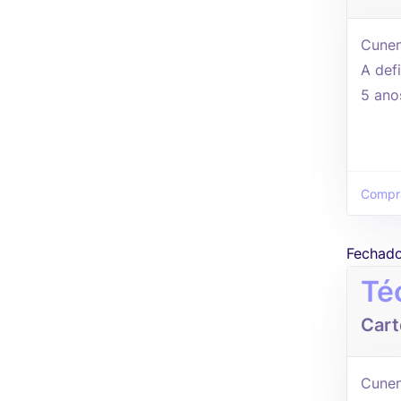
Cunen
A defi
5 ano
Compra
Fechad
Té
Cart
Cunen