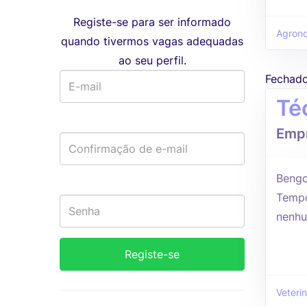
Registe-se para ser informado
Agrono
quando tivermos vagas adequadas
ao seu perfil.
Fechad
Té
Empr
Bengo
Tempo
nenhu
Veterin