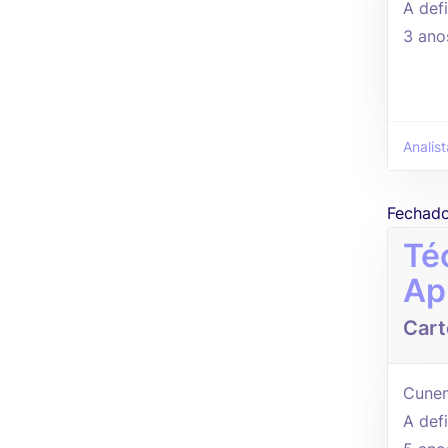
A defi
3 ano
Analist
Fechad
Té
Ap
Cart
Cunen
A defi