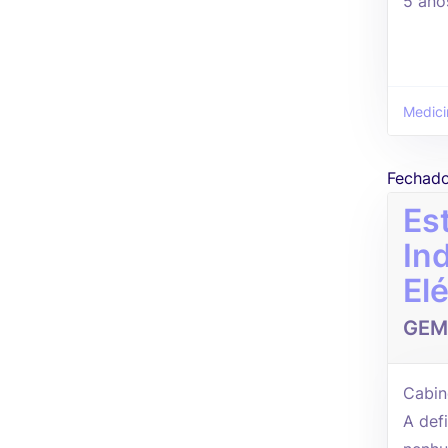
5 ano
Medici
Fechad
Es
In
El
GEM
Cabin
A defi