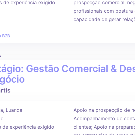
s de experiência exigido
prospecção comercial, neg
profissionais com postura é
capacidade de gerar relaçõ
s B2B
o
tágio: Gestão Comercial & De
gócio
rtis
a, Luanda
Apoio na prospecção de no
io
Acompanhamento de conta
s de experiência exigido
clientes; Apoio na prepar