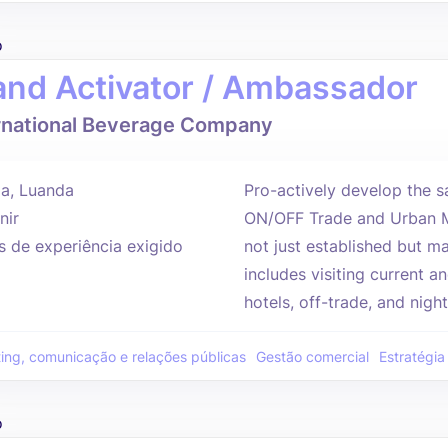
o
and Activator / Ambassador
rnational Beverage Company
a, Luanda
Pro-actively develop the sa
nir
ON/OFF Trade and Urban Ma
s de experiência exigido
not just established but ma
includes visiting current a
hotels, off-trade, and nightc
ing, comunicação e relações públicas
Gestão comercial
Estratégia
o