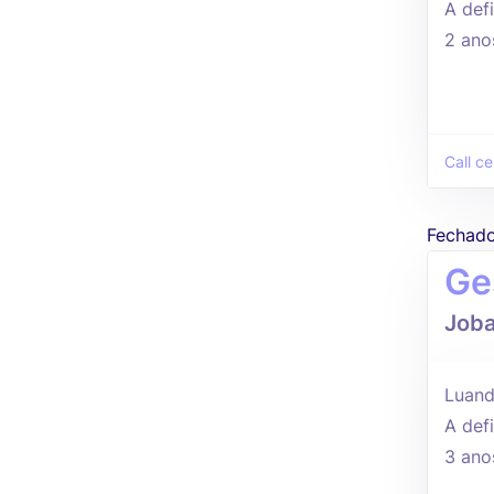
A defi
2 ano
Call ce
Fechad
Ge
Joba
Luand
A defi
3 ano