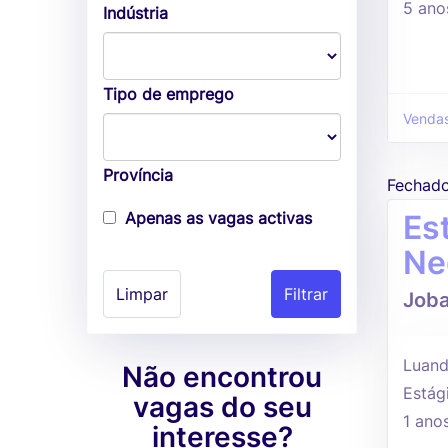
5 ano
Indústria
Tipo de emprego
Venda
Província
Fechad
Apenas as vagas activas
Es
Ne
Limpar
Joba
Luand
Não encontrou
Estág
vagas do seu
1 ano
interesse?