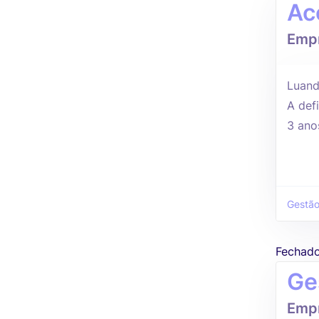
Ac
Empr
Luand
A defi
3 ano
Gestão
Fechad
Ge
Empr