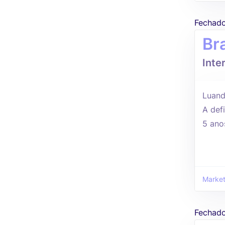
Fechad
Br
Inte
Luand
A defi
5 ano
Market
Fechad