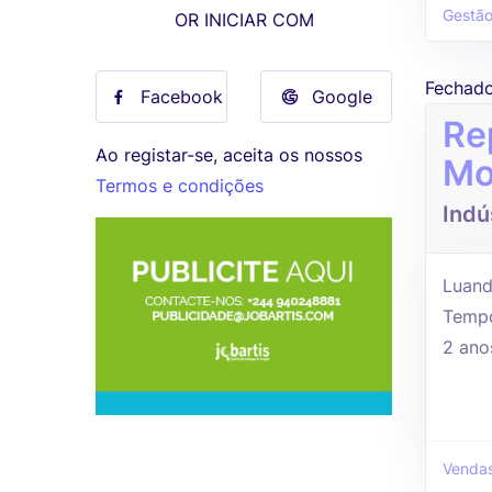
Gestão
OR INICIAR COM
Fechad
Facebook
Google
Re
Ao registar-se, aceita os nossos
Mo
Termos e condições
Indú
Luand
Tempo
2 ano
Vendas